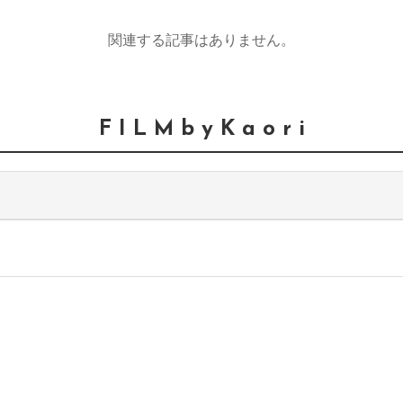
関連する記事はありません。
F I L M b y K a o r i