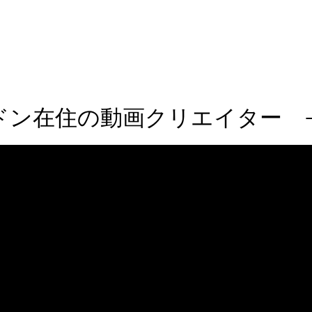
の動画クリエイター -F I L M b